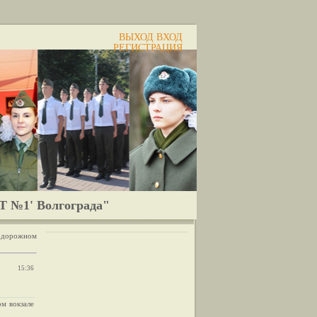
ВЫХОД
ВХОД
РЕГИСТРАЦИЯ
Т №1' Волгограда"
нодорожном
15:36
м вокзале