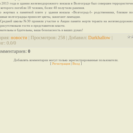
я 2013 года в здании железнодорожного вокзала в Волгограде был совершен террористичес
 которого погибли 18 человек, более 40 получили ранения.
о жертвах к памятной плите у здания вокзала «Волгоград-I» родственники, близкие п
шные волгоградцы приносят цветы, зажигают лампадки.
Средней школы №30 приняли участие в Акции памяти жертв теракта на железнодорожном
рисутствовали гости и представители власти.
мательны и бдительны, ваша безопасность в ваших руках!
ория
:
новости
|
Просмотров
: 258 |
Добавил
:
Darkhallow
|
нг
:
0.0
/
0
омментариев
:
0
Добавлять комментарии могут только зарегистрированные пользователи.
[
Регистрация
|
Вход
]