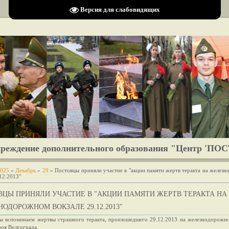
Размер шрифта:
A
A
A
Изображения
Выключить
Включить
Цвет сайта
Ц
Ц
Ц
Х
Версия для слабовидящих
реждение дополнительного образования "Центр 'ПОС
025
»
Декабрь
»
29
» Постовцы приняли участие в "акции памяти жертв теракта на желез
.12.2013"
ВЦЫ ПРИНЯЛИ УЧАСТИЕ В "АКЦИИ ПАМЯТИ ЖЕРТВ ТЕРАКТА НА
ОДОРОЖНОМ ВОКЗАЛЕ 29.12.2013"
ы вспоминаем жертвы страшного теракта, произошедшего 29.12.2013 на железнодорожно
роя Волгограда.