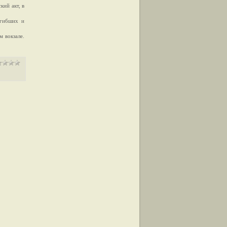
кий акт, в
огибших и
 вокзале.