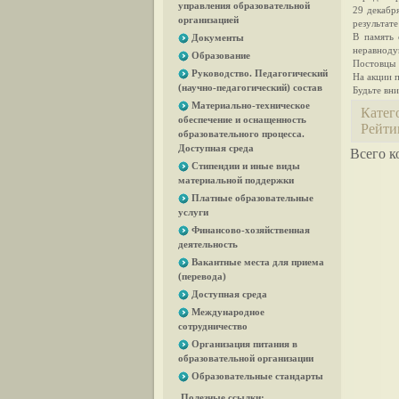
управления образовательной
29 декабр
организацией
результате
В память 
Документы
неравноду
Образование
Постовцы 
Руководство. Педагогический
На акции п
(научно-педагогический) состав
Будьте вни
Материально-техническое
Катег
обеспечение и оснащенность
Рейти
образовательного процесса.
Доступная среда
Всего к
Стипендии и иные виды
материальной поддержки
Платные образовательные
услуги
Финансово-хозяйственная
деятельность
Вакантные места для приема
(перевода)
Доступная среда
Международное
сотрудничество
Организация питания в
образовательной организации
Образовательные стандарты
Полезные ссылки: