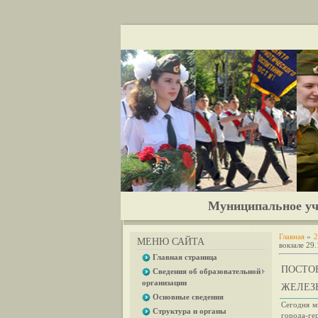
Муниципальное уч
Главная
»
2
МЕНЮ САЙТА
вокзале 29
Главная страница
ПОСТО
Сведения об образовательной
организации
ЖЕЛЕЗН
Основные сведения
Сегодня м
Структура и органы
города-ге