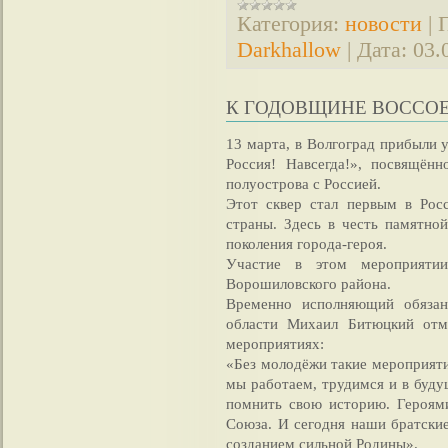
Категория:
новости
|
Darkhallow
|
Дата:
03.
К ГОДОВЩИНЕ ВОССО
13 марта, в Волгоград прибыли 
Россия! Навсегда!», посвящён
полуострова с Россией.
Этот сквер стал первым в Ро
страны. Здесь в честь памятно
поколения города-героя.
Участие в этом мероприят
Ворошиловского района.
Временно исполняющий обязанн
области Михаил Битюцкий отм
мероприятиях:
«Без молодёжи такие мероприяти
мы работаем, трудимся и в буд
помнить свою историю. Героями
Союза. И сегодня наши братски
созданием сильной Родины».