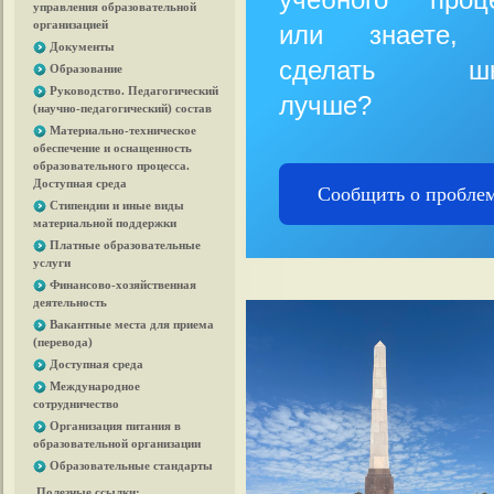
управления образовательной
организацией
или знаете, 
Документы
сделать шк
Образование
Руководство. Педагогический
лучше?
(научно-педагогический) состав
Материально-техническое
обеспечение и оснащенность
образовательного процесса.
Доступная среда
Сообщить о пробле
Стипендии и иные виды
материальной поддержки
Платные образовательные
услуги
Финансово-хозяйственная
деятельность
Вакантные места для приема
(перевода)
Доступная среда
Международное
сотрудничество
Организация питания в
образовательной организации
Образовательные стандарты
Полезные ссылки: