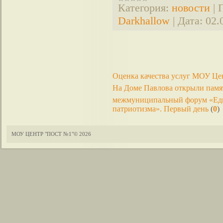
Категория:
новости
|
Darkhallow
|
Дата:
02.
Оценка качества услуг МОУ Це
На Доме Павлова открыли памя
межмуниципальный форум «Еди
патриотизма». Первый день
(
0
)
МОУ ЦЕНТР "ПОСТ №1"© 2026