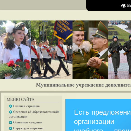
Размер шрифта:
A
A
A
Изобра
В
Муниципальное учреждение дополните
МЕНЮ САЙТА
Главная страница
Есть предложени
Сведения об образовательной
организации
организации
Основные сведения
Структура и органы
учебного проц