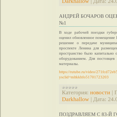
Darkhallow
|
Дата:
24.
АНДРЕЙ БОЧАРОВ ОЦ
№1
В ходе рабочей поездки губер
оценил обновленное помещение 
решение о передаче муниципа
проспекте Ленина для размещ
пространство было капитально 
оборудованием. Для постовцев
материалы.
https://rutube.ru/video/271fcd72
ysclid=mltkkhfo51701723203
Категория:
новости
|
Darkhallow
|
Дата:
24.
ПОЗДРАВЛЯЕМ С 83-Й