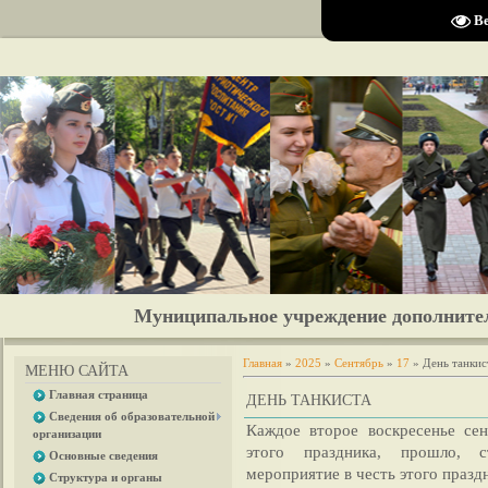
Размер шрифта:
A
A
A
Изобра
В
Муниципальное учреждение дополните
Главная
»
2025
»
Сентябрь
»
17
» День танкис
МЕНЮ САЙТА
Главная страница
ДЕНЬ ТАНКИСТА
Сведения об образовательной
Каждое второе воскресенье се
организации
этого праздника, прошло, 
Основные сведения
мероприятие в честь этого празд
Структура и органы