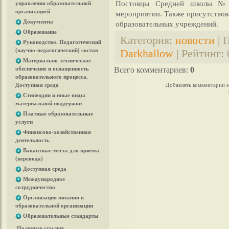
Постовцы Средней школы №6
управления образовательной
организацией
мероприятии. Также присутствов
Документы
образовательных учреждений.
Образование
Категория
:
новости
|
П
Руководство. Педагогический
(научно-педагогический) состав
Darkhallow
|
Рейтинг
:
Материально-техническое
обеспечение и оснащенность
Всего комментариев
:
0
образовательного процесса.
Доступная среда
Добавлять комментарии м
Стипендии и иные виды
материальной поддержки
Платные образовательные
услуги
Финансово-хозяйственная
деятельность
Вакантные места для приема
(перевода)
Доступная среда
Международное
сотрудничество
Организация питания в
образовательной организации
Образовательные стандарты
Полезные ссылки: