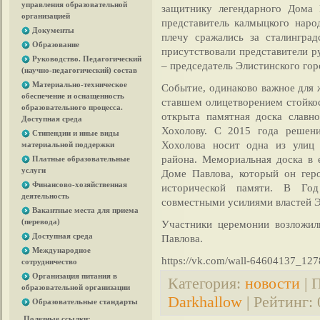
управления образовательной
защитнику легендарного Дома 
организацией
представитель калмыцкого наро
Документы
плечу сражались за сталингра
Образование
присутствовали представители р
Руководство. Педагогический
– председатель Элистинского го
(научно-педагогический) состав
Материально-техническое
Событие, одинаково важное для 
обеспечение и оснащенность
ставшем олицетворением стойкос
образовательного процесса.
открыта памятная доска славн
Доступная среда
Хохолову. С 2015 года решен
Стипендии и иные виды
Хохолова носит одна из улиц
материальной поддержки
района. Мемориальная доска в 
Платные образовательные
услуги
Доме Павлова, который он гер
Финансово-хозяйственная
исторической памяти. В Го
деятельность
совместными усилиями властей Э
Вакантные места для приема
(перевода)
Участники церемонии возложи
Доступная среда
Павлова.
Международное
https://vk.com/wall-64604137_127
сотрудничество
Организация питания в
Категория
:
новости
|
П
образовательной организации
Darkhallow
|
Рейтинг
:
Образовательные стандарты
Полезные ссылки: