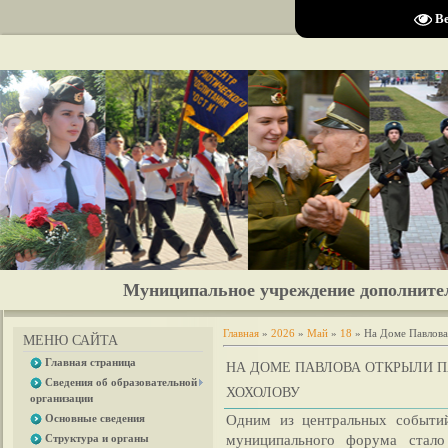
Размер шрифта:
A
A
A
Изобра
В
Муниципальное учреждение дополните
Главная
»
2026
»
Май
»
18
» На Доме Павлова
МЕНЮ САЙТА
Главная страница
НА ДОМЕ ПАВЛОВА ОТКРЫЛИ 
Сведения об образовательной
ХОХОЛОВУ
организации
Одним из центральных событи
Основные сведения
муниципального форума стал
Структура и органы